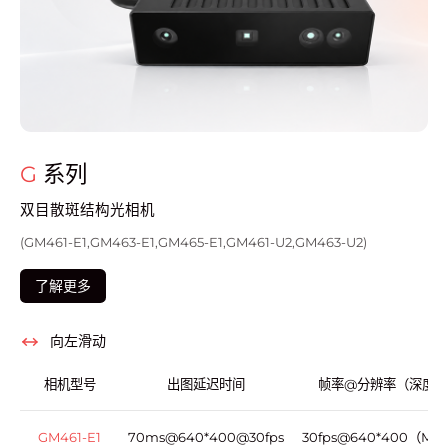
G
系列
双目散斑结构光相机
(GM461-E1,GM463-E1,GM465-E1,GM461-U2,GM463-U2)
了解更多
向左滑动
相机型号
出图延迟时间
帧率@分辨率（深度）
GM461-E1
70ms@640*400@30fps
30fps@640*400（MA