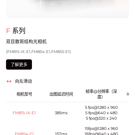
F
系列
双目散斑结构光相机
(FM815-IX-E1,FM854-E1,FM855-E1)
了解更多
向左滑动
帧率@分辨率（深
相机型号
出图延迟时间
RG
度）
5 fps@1280 x 960
FM815-IX-E1
385ms
5 fps@640 x 480
5 fps@320 x 240
15fps@1280 x 960
FM854-E1
157ms
26fps@640 x 480