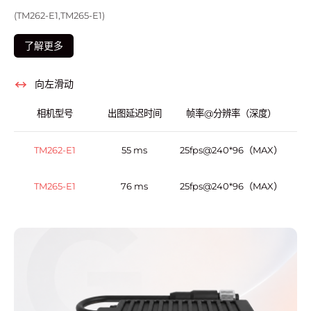
(TM262-E1,TM265-E1)
了解更多
向左滑动
相机型号
出图延迟时间
帧率@分辨率（深度）
RG
TM262-E1
55 ms
25fps@240*96（MAX）
TM265-E1
76 ms
25fps@240*96（MAX）