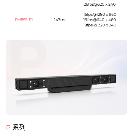
26fps@320 x 240
15fps@1280 x 960
FM855-E1
147ms
19fps@640 x 480
19fps @ 320 x 240
P
系列