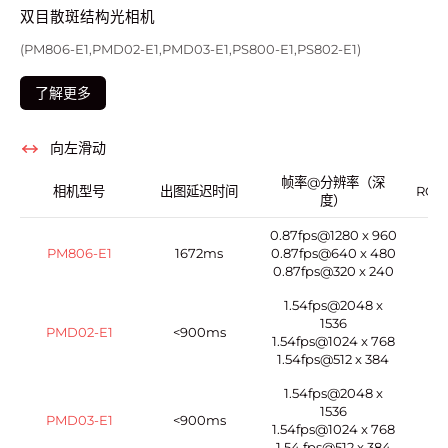
双目散斑结构光相机
(PM806-E1 ,PMD02-E1,PMD03-E1,PS800-E1,PS802-E1)
了解更多
向左滑动
帧率@分辨率（深
相机型号
出图延迟时间
RGB
度）
0.87fps@1280 x 960
PM806-E1
1672ms
0.87fps@640 x 480
0.87fps@320 x 240
1.54fps@2048 x
1536
PMD02-E1
<900ms
1.54fps@1024 x 768
1.54fps@512 x 384
1.54fps@2048 x
1536
PMD03-E1
<900ms
1.54fps@1024 x 768
1.54 fps@512 x 384