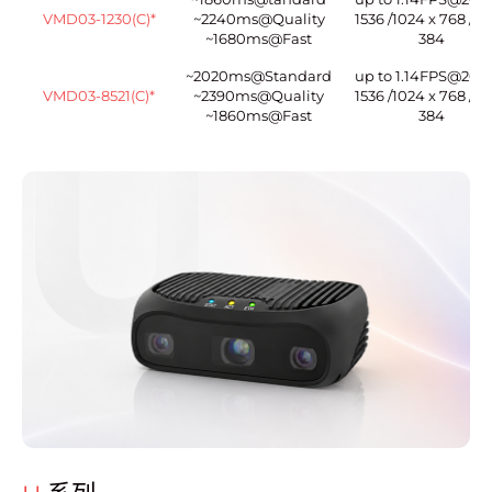
VMD03-1230(C)*
~2240ms@Quality
1536 /1024 x 768 / 51
~1680ms@Fast
384
~2020ms@Standard
up to 1.14FPS@204
VMD03-8521(C)*
~2390ms@Quality
1536 /1024 x 768 / 51
~1860ms@Fast
384