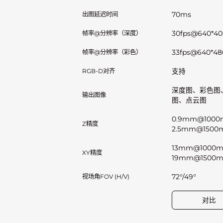
出图延迟时间
70ms
帧率@分辨率（深度）
30fps@640*
帧率@分辨率（彩色）
33fps@640*
RGB-D对齐
支持
深度图、彩色图
输出图像
图、点云图
0.9mm@100
Z精度
2.5mm@150
13mm@1000
XY精度
19mm@1500
视场角FOV (H/V)
72°/49°
对比