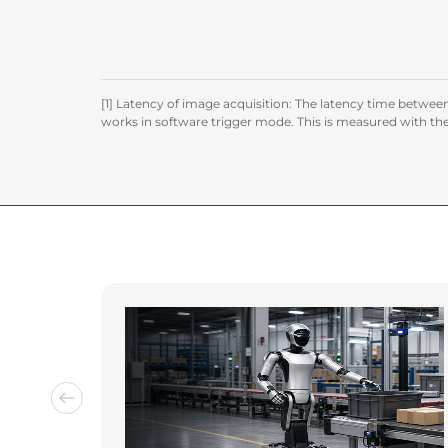
[1] Latency of image acquisition: The latency time betw
works in software trigger mode. This is measured with the