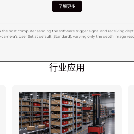
了解更多
een the host computer sending the software trigger signal and receiving d
 camera’s User Set at default (Standard), varying only the depth image reso
行业应用