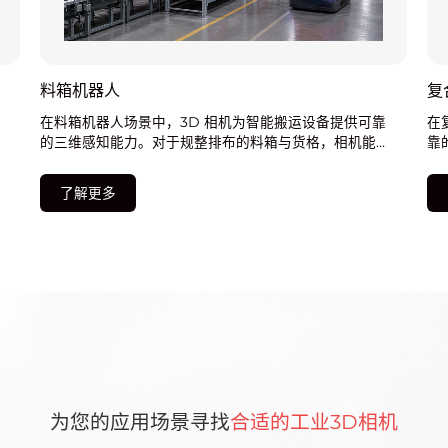
料箱机器人
复
在料箱机器人场景中，3D 相机为智能搬运设备提供可靠
在
快
的三维感知能力。对于规整排布的料箱与货格，相机能够
靠
业
快速识别料箱姿态、货位坐标，实现高精度、高节拍的存
够
取作业
装
了解更多
为您的应用场景寻找
合适的工业3D相机