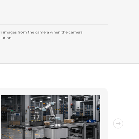
epth images from the camera when the camera
lution.