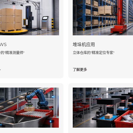
WS
堆垛机应用
的"精准测量师"
立体仓库的"精准定位专家"
多
了解更多