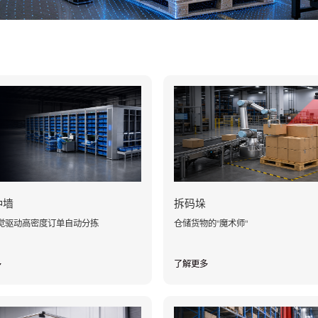
种墙
拆码垛
觉驱动高密度订单自动分拣
仓储货物的"魔术师"
多
了解更多