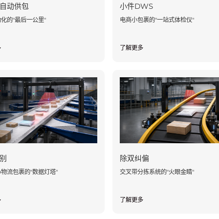
自动供包
小件DWS
化的"最后一公里"
电商小包裹的"一站式体检仪"
多
了解更多
别
除双纠偏
物流包裹的"数据灯塔"
交叉带分拣系统的"火眼金睛"
多
了解更多