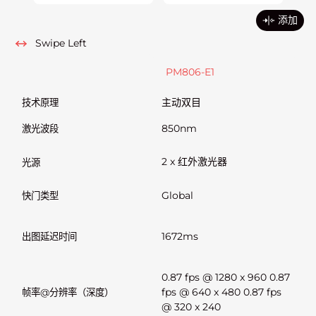
添加
Swipe Left
PM806-E1
P
主动双目
主
技术原理
850nm
9
激光波段
2 
2 x 红外激光器
光源
n
Global
Gl
快门类型
1672ms
<9
出图延迟时间
0.87 fps @ 1280 x 960 0.87
1.
fps @ 640 x 480 0.87 fps
fp
帧率@分辨率（深度）
@ 320 x 240
@ 