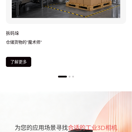
上下料
魔术师"
在上下料场景中
规整工位，相
现高速、精准
了解更多
为您的应用场景寻找
合适的工业3D相机