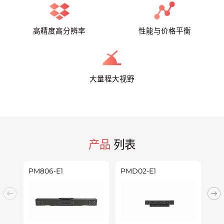
高精度高分辨率
性能与价格平衡
大量程大视野
产品
列表
PM806-E1
PMD02-E1
PM