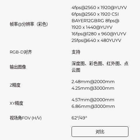
4fps@2560 x 1920@YUYV
3f
6fps@2560 x 1920 CSI
4f
BAYER12GBRG 8fps@
BA
帧率@分辨率（彩色）
1920 x 1440@YUYV
x 
16fps@1280 x 960@YUYV
x 
25fps@640 x 480YUYV
4
支持
支
RGB-D对齐
深度图、彩色图、红外图、点
深
输出图像
云图
云
2.48mm@2000mm
0.
Z精度
4.25mm@3000mm
m
4.57mm@2000mm
1
XY精度
6.86mm@3000mm
2
62°/49°
52
视场角FOV (H/V)
对比