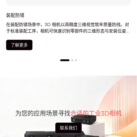
错
测量检测
防错场景中，3D 相机以高精度三维视觉筑牢质量防线。对
在测量检
装配工序，相机可快速识别零部件的三维形态与安装位姿，
标准工件
验零件型号、数量及装配顺序
形位公差
更多
了解更
为您的应用场景寻找
合适的工业3D相机
联系我们