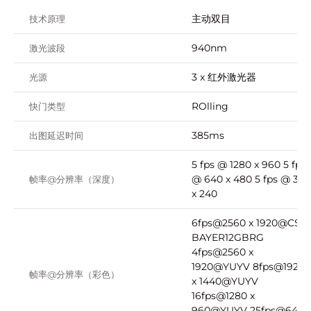
主动双目
技术原理
940nm
激光波段
3 x 红外激光器
光源
ROlling
快门类型
385ms
出图延迟时间
5 fps @ 1280 x 960 5 fps
@ 640 x 480 5 fps @ 320
帧率@分辨率（深度）
x 240
6fps@2560 x 1920@CSI
BAYER12GBRG
4fps@2560 x
1920@YUYV 8fps@1920
帧率@分辨率（彩色）
x 1440@YUYV
16fps@1280 x
960@YUYV 25fps@640