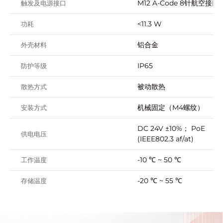
M12 A-Code 8针航空接口
触发及电源接口
<11.3 W
功耗
铝合金
外壳材料
IP65
防护等级
被动散热
散热方式
机械固定（M4螺纹）
安装方式
DC 24V ±10%； PoE
供电电压
(IEEE802.3 af/at)
-10 ℃ ~ 50 ℃
工作温度
-20 ℃ ~ 55 ℃
存储温度