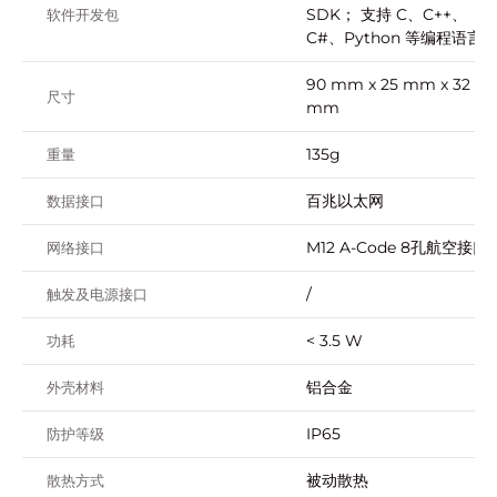
SDK； 支持 C、C++、
软件开发包
C#、Python 等编程语言
90 mm x 25 mm x 32
尺寸
mm
135g
重量
百兆以太⽹
数据接口
M12 A-Code 8孔航空接⼝
网络接口
/
触发及电源接口
< 3.5 W
功耗
铝合金
外壳材料
IP65
防护等级
被动散热
散热方式