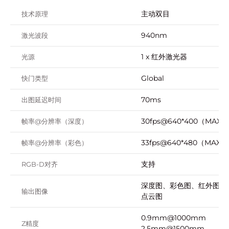
主动双目
技术原理
940nm
激光波段
1 x 红外激光器
光源
Global
快门类型
70ms
出图延迟时间
30fps@640*400（MAX）
帧率@分辨率（深度）
33fps@640*480（MAX）
帧率@分辨率（彩色）
支持
RGB-D对齐
深度图、彩色图、红外图、
输出图像
点云图
0.9mm@1000mm
Z精度
2.5mm@1500mm