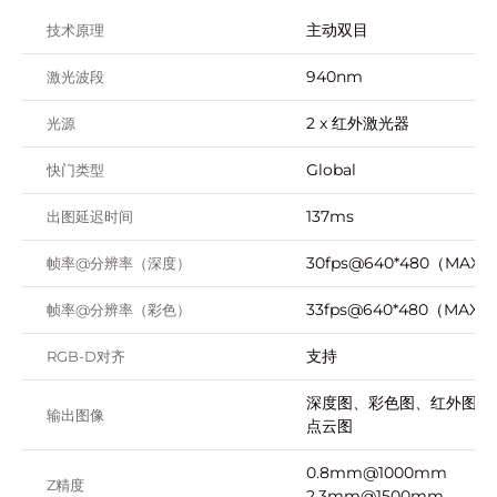
主动双目
技术原理
940nm
激光波段
2 x 红外激光器
光源
Global
快门类型
137ms
出图延迟时间
30fps@640*480（MAX）
帧率@分辨率（深度）
33fps@640*480（MAX）
帧率@分辨率（彩色）
支持
RGB-D对齐
深度图、彩色图、红外图、
输出图像
点云图
0.8mm@1000mm
Z精度
2.3mm@1500mm