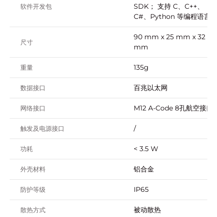
SDK； 支持 C、C++、
软件开发包
C#、Python 等编程语言
90 mm x 25 mm x 32
尺寸
mm
135g
重量
百兆以太⽹
数据接口
M12 A-Code 8孔航空接⼝
网络接口
/
触发及电源接口
< 3.5 W
功耗
铝合金
外壳材料
IP65
防护等级
被动散热
散热方式