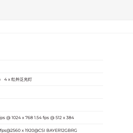
m） 4 x 红外泛光灯
fps @ 1024 x 768 1.54 fps @ 512 x 384
4fps@2560 x 1920@CSI BAYER12GBRG