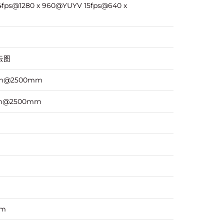
4fps@1280 x 960@YUYV 15fps@640 x
云图
mm@2500mm
mm@2500mm
mm