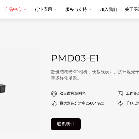
产品中心
行业应用
服务与支持
加入我们
关于图
PMD03-E1
散斑结构光3D相机，长基线设计、抗环境光
等多样化场景。
双目散斑结构光
工作距离
最大彩色分辨率2560*1920
千兆以
联系我们