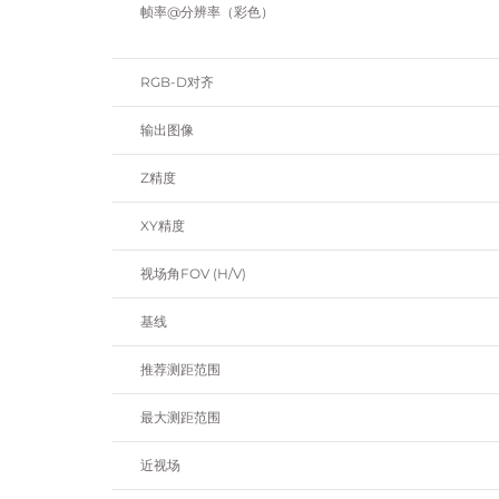
帧率@分辨率（彩色）
RGB-D对齐
输出图像
Z精度
XY精度
视场角FOV (H/V)
基线
推荐测距范围
最大测距范围
近视场