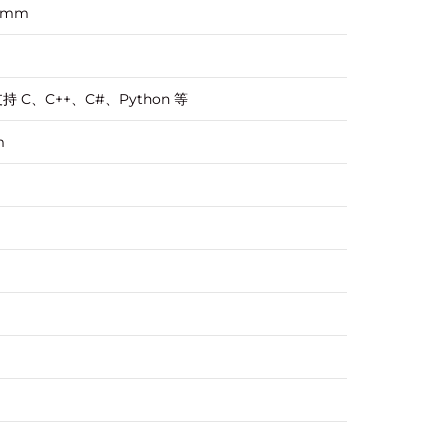
0mm
 支持 C、C++、C#、Python 等
m