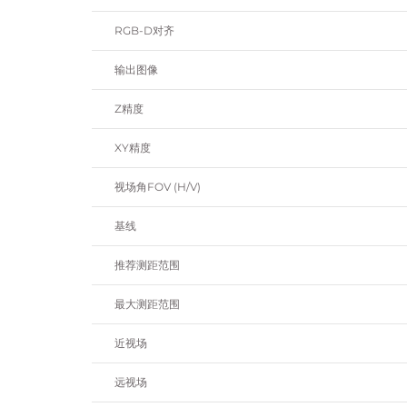
RGB-D对齐
输出图像
Z精度
XY精度
视场角FOV (H/V)
基线
推荐测距范围
最大测距范围
近视场
远视场