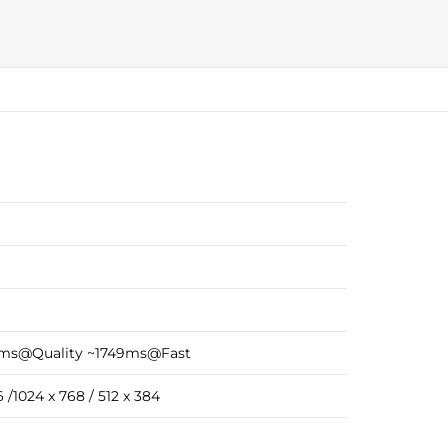
ms@Quality ~1749ms@Fast
 /1024 x 768 / 512 x 384