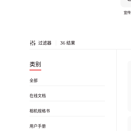
宣传
过滤器
36
结果
类别
全部
在线文档
相机规格书
用户手册