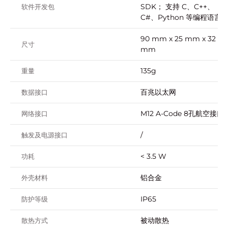
SDK； 支持 C、C++、
软件开发包
C#、Python 等编程语言
90 mm x 25 mm x 32
尺寸
mm
135g
重量
百兆以太⽹
数据接口
M12 A-Code 8孔航空接⼝
网络接口
/
触发及电源接口
< 3.5 W
功耗
铝合金
外壳材料
IP65
防护等级
被动散热
散热方式