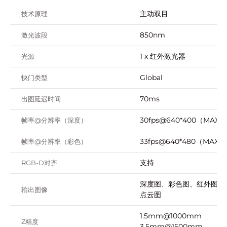
主动双目
技术原理
850nm
激光波段
1 x 红外激光器
光源
Global
快门类型
70ms
出图延迟时间
30fps@640*400（MAX）
帧率@分辨率（深度）
33fps@640*480（MAX）
帧率@分辨率（彩色）
支持
RGB-D对齐
深度图、彩色图、红外图、
输出图像
点云图
1.5mm@1000mm
Z精度
3.5mm@1500mm