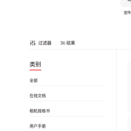
宣传
过滤器
36
结果
类别
全部
在线文档
相机规格书
用户手册