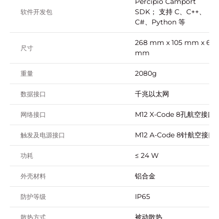
Percipio Camport
SDK； 支持 C、C++、
软件开发包
C#、Python 等
268 mm x 105 mm x 65
尺寸
mm
2080g
重量
千兆以太网
数据接口
M12 X-Code 8孔航空接⼝
网络接口
M12 A-Code 8针航空接⼝
触发及电源接口
≤ 24 W
功耗
铝合金
外壳材料
IP65
防护等级
被动散热
散热方式