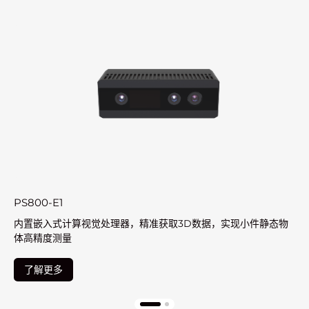
-E1
PS802-E
入式计算视觉处理器，精准获取3D数据，实现小件静态物
内置嵌入
度测量
度测量
更多
了解更