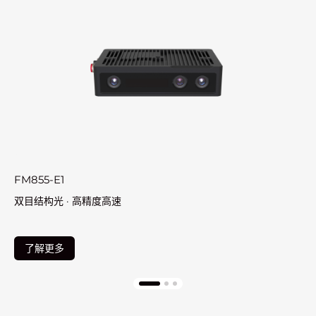
55-E1
FM815-
结构光 · 高精度高速
紧凑型
解更多
了解