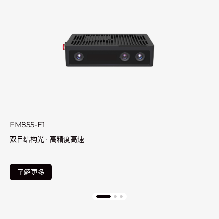
-E1
FM815-IX
构光 · 高精度高速
紧凑型，
更多
了解更